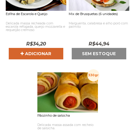
Esfiha de Escarola e Queijo
Mix de Brusquetas (6 unidades)
Delicada massa recheada com
Marguerita, calabresa e alho poró com
escarola refogada, queijo mozzarella e
palmito
requeijão cremoso
R$
34,20
R$
44,94
ADICIONAR
SEM ESTOQUE
330gr
Pãozinho de salsicha
Delicada massa assada com recheio
de salsicha.