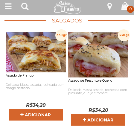
0
SALGADOS
330gr
330gr
Assado de Frango
Assado de Presunto e Queijo
Delicada Massa assada, recheada com
frango desfiado
Delicada Massa assada, recheada com
presunto, queijo e tomate
R$
34,20
R$
34,20
ADICIONAR
ADICIONAR