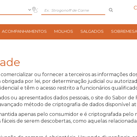
C
ACOMPANHAMENTOS
MOLHOS
SALGADOS
SOBREMES
dade
omercializar ou fornecer a terceiros as informações dos
 obrigada por lei, por determinação judicial ou autoriza
encial e têm o acesso restrito a funcionários qualificad
dos ou apresentados dados pessoais, o site do Sabor de 
 avançado método de criptografia de dados disponível a
 mantida apenas pelo consumidor e é criptografada pelo 
fáceis de serem descobertas, como aquelas relacionadas