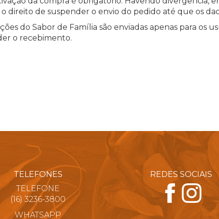
etivação da compra é obrigatório. Havendo divergência, e
 o direito de suspender o envio do pedido até que os da
es do Sabor de Família são enviadas apenas para os usuá
der o recebimento.
TELEFONES
REDES SOCIAIS
TELEFONE
(16) 3236-3800
WHATSAPP