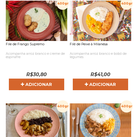
400gr
400gr
File de Frango Supremo
Filé de Peixe à Milanesa
Acompanha arroz branco e creme de
Acompanha arroz branco e bobó de
espinafre
legumes
R$
30,80
R$
41,00
ADICIONAR
ADICIONAR
400gr
400gr