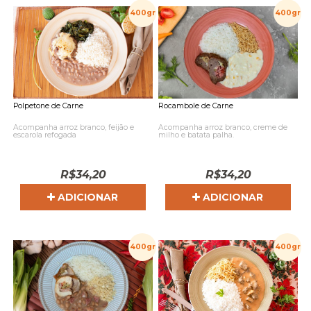
400gr
400gr
Polpetone de Carne
Rocambole de Carne
Acompanha arroz branco, feijão e
Acompanha arroz branco, creme de
escarola refogada
milho e batata palha.
R$
34,20
R$
34,20
ADICIONAR
ADICIONAR
400gr
400gr