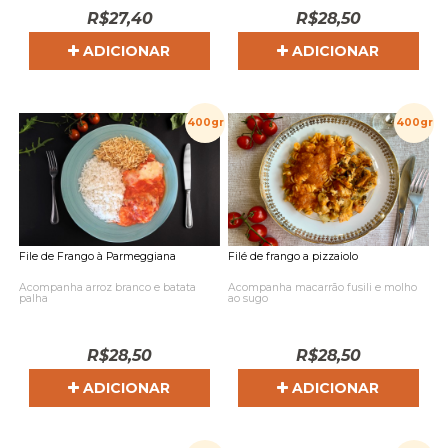
R$
27,40
R$
28,50
ADICIONAR
ADICIONAR
400gr
400gr
File de Frango à Parmeggiana
Filé de frango a pizzaiolo
Acompanha arroz branco e batata
Acompanha macarrão fusili e molho
palha
ao sugo
R$
28,50
R$
28,50
ADICIONAR
ADICIONAR