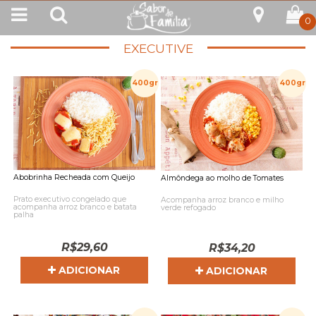
0
EXECUTIVE
400gr
400gr
Abobrinha Recheada com Queijo
Almôndega ao molho de Tomates
Prato executivo congelado que
Acompanha arroz branco e milho
acompanha arroz branco e batata
verde refogado
palha
R$
29,60
R$
34,20
ADICIONAR
ADICIONAR