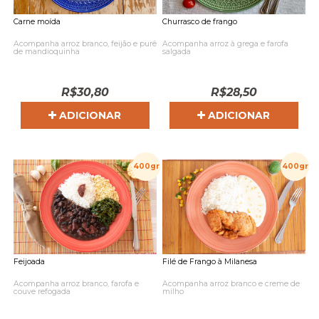
Carne moída
Churrasco de frango
Acompanha arroz branco, feijão e purê
Acompanha arroz à grega e farofa
de mandioquinha
salgada
R$
30,80
R$
28,50
ADICIONAR
ADICIONAR
400gr
400gr
Feijoada
Filé de Frango à Milanesa
Acompanha arroz branco, farofa e
Acompanha arroz branco e creme de
couve refogada
milho