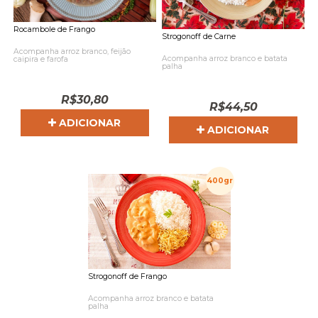
Rocambole de Frango
Strogonoff de Carne
Acompanha arroz branco, feijão
Acompanha arroz branco e batata
caipira e farofa
palha
R$
30,80
R$
44,50
ADICIONAR
ADICIONAR
400gr
Strogonoff de Frango
Acompanha arroz branco e batata
palha