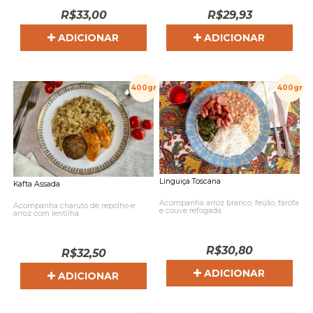
R$
33,00
R$
29,93
ADICIONAR
ADICIONAR
400gr
400gr
Linguiça Toscana
Kafta Assada
Acompanha arroz branco, feijão, farofa
Acompanha charuto de repolho e
e couve refogada
arroz com lentilha.
R$
30,80
R$
32,50
ADICIONAR
ADICIONAR