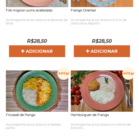
Frango Oriental
Filé mignon suíno acebolado
Acompanha arroz branco e mix de
Acompanha arroz branco e banana da
cenoura e repolho
terra
R$
28,50
R$
28,50
ADICIONAR
ADICIONAR
400gr
400gr
Fricassê de frango
Hambúrguer de Frango
Acompanha arroz branco e batata
Acompanha arroz branco e creme de
palha
brócolis