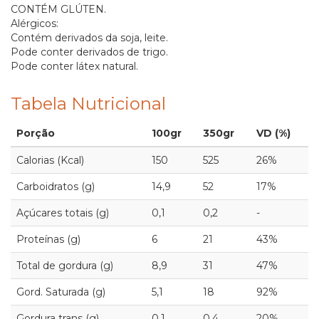
CONTÉM GLÚTEN.
Alérgicos:
Contém derivados da soja, leite.
Pode conter derivados de trigo.
Pode conter látex natural.
Tabela Nutricional
Porção
100gr
350gr
VD (%)
Calorias (Kcal)
150
525
26%
Carboidratos (g)
14,9
52
17%
Açúcares totais (g)
0,1
0,2
-
Proteínas (g)
6
21
43%
Total de gordura (g)
8,9
31
47%
Gord. Saturada (g)
5,1
18
92%
Gordura trans (g)
0,1
0,4
20%