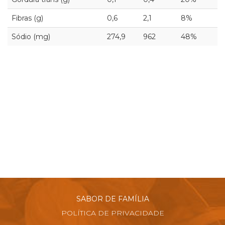
Fibras (g)
0,6
2,1
8%
Sódio (mg)
274,9
962
48%
SABOR DE FAMÍLIA
POLÍTICA DE PRIVACIDADE