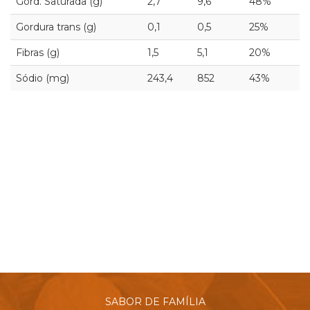
Gord. Saturada (g)
2,7
9,6
48%
Gordura trans (g)
0,1
0,5
25%
Fibras (g)
1,5
5,1
20%
Sódio (mg)
243,4
852
43%
SABOR DE FAMÍLIA