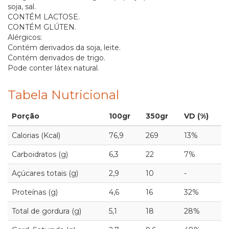
soja, sal.
CONTÉM LACTOSE.
CONTÉM GLÚTEN.
Alérgicos:
Contém derivados da soja, leite.
Contém derivados de trigo.
Pode conter látex natural.
Tabela Nutricional
Porção
100gr
350gr
VD (%)
Calorias (Kcal)
76,9
269
13%
Carboidratos (g)
6,3
22
7%
Açúcares totais (g)
2,9
10
-
Proteínas (g)
4,6
16
32%
Total de gordura (g)
5,1
18
28%