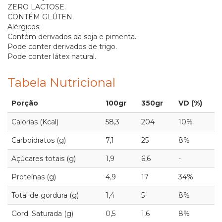
ZERO LACTOSE.
CONTÉM GLÚTEN.
Alérgicos:
Contém derivados da soja e pimenta.
Pode conter derivados de trigo.
Pode conter látex natural.
Tabela Nutricional
Porção
100gr
350gr
VD (%)
Calorias (Kcal)
58,3
204
10%
Carboidratos (g)
7,1
25
8%
Açúcares totais (g)
1,9
6,6
-
Proteínas (g)
4,9
17
34%
Total de gordura (g)
1,4
5
8%
Gord. Saturada (g)
0,5
1,6
8%