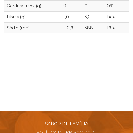
Gordura trans (g)
0
0
0%
Fibras (g)
1,0
3,6
14%
Sódio (mg)
110,9
388
19%
SABOR DE FAMÍLIA
POLÍTICA DE PRIVACIDADE