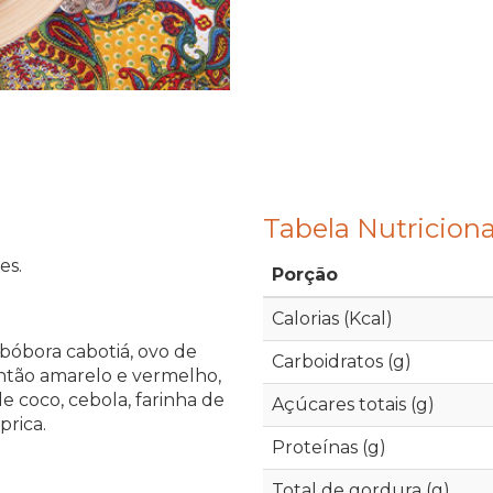
Tabela Nutriciona
es.
Porção
Calorias (Kcal)
, abóbora cabotiá, ovo de
Carboidratos (g)
mentão amarelo e vermelho,
e coco, cebola, farinha de
Açúcares totais (g)
prica.
Proteínas (g)
Total de gordura (g)