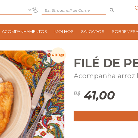
C
ACOMPANHAMENTOS
MOLHOS
SALGADOS
SOBREMES
400gr
FILÉ DE P
Acompanha arroz 
41,00
R$