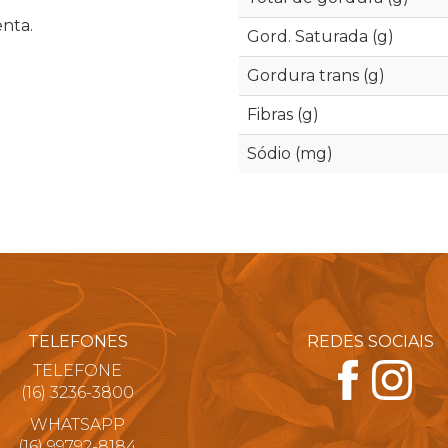
enta.
Gord. Saturada (g)
Gordura trans (g)
Fibras (g)
Sódio (mg)
TELEFONES
REDES SOCIAIS
TELEFONE
(16) 3236-3800
WHATSAPP
(16) 99792-8184