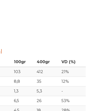
l
100gr
400gr
VD (%)
103
412
21%
8,8
35
12%
1,3
5,3
-
6,5
26
53%
4,5
18
28%