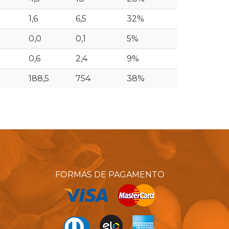
1,6
6,5
32%
0,0
0,1
5%
0,6
2,4
9%
188,5
754
38%
FORMAS DE PAGAMENTO